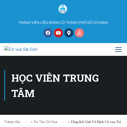
THÀNH VIÊN LIÊN ĐOÀN CỜ THÀNH PHỐ HỒ CHÍ MINH
HỌC VIÊN TRUNG
TÂM
Trang chủ
»
Tin Tức Cờ Vua
»
Tổng Kết Giải Vô Địch Cờ vua Trẻ