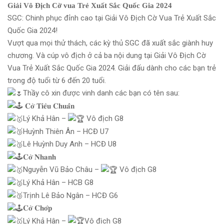
Giải Vô Địch Cờ vua Trẻ Xuất Sắc Quốc Gia 2024
SGC: Chinh phục đỉnh cao tại Giải Vô Địch Cờ Vua Trẻ Xuất Sắc
Quốc Gia 2024!
Vượt qua mọi thử thách, các kỳ thủ SGC đã xuất sắc giành huy
chương. Và cúp vô địch ở cả ba nội dung tại Giải Vô Địch Cờ
Vua Trẻ Xuất Sắc Quốc Gia 2024. Giải đấu dành cho các bạn trẻ
trong độ tuổi từ 6 đến 20 tuổi.
Thầy cô xin được vinh danh các bạn có tên sau:
𝐂𝐨̛̀ 𝐓𝐢𝐞̂𝐮 𝐂𝐡𝐮𝐚̂̉𝐧
Lý Khả Hân –
Vô địch G8
Huỳnh Thiên Ân – HCĐ U7
Lê Huỳnh Duy Anh – HCĐ U8
𝐂𝐨̛̀ 𝐍𝐡𝐚𝐧𝐡
Nguyễn Vũ Bảo Châu –
Vô địch G8
Lý Khả Hân – HCB G8
Trịnh Lê Bảo Ngân – HCĐ G6
𝐂𝐨̛̀ 𝐂𝐡𝐨̛́𝐩
Lý Khả Hân –
Vô địch G8