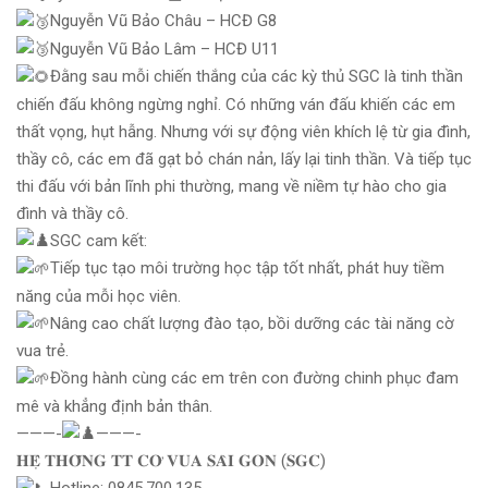
Nguyễn Vũ Bảo Châu – HCĐ G8
Nguyễn Vũ Bảo Lâm – HCĐ U11
Đằng sau mỗi chiến thắng của các kỳ thủ SGC là tinh thần
chiến đấu không ngừng nghỉ. Có những ván đấu khiến các em
thất vọng, hụt hẫng. Nhưng với sự động viên khích lệ từ gia đình,
thầy cô, các em đã gạt bỏ chán nản, lấy lại tinh thần. Và tiếp tục
thi đấu với bản lĩnh phi thường, mang về niềm tự hào cho gia
đình và thầy cô.
SGC cam kết:
Tiếp tục tạo môi trường học tập tốt nhất, phát huy tiềm
năng của mỗi học viên.
Nâng cao chất lượng đào tạo, bồi dưỡng các tài năng cờ
vua trẻ.
Đồng hành cùng các em trên con đường chinh phục đam
mê và khẳng định bản thân.
———-
———-
𝐇𝐄̣̂ 𝐓𝐇𝐎̂́𝐍𝐆 𝐓𝐓 𝐂𝐎̛̀ 𝐕𝐔𝐀 𝐒𝐀̀𝐈 𝐆𝐎̀𝐍 (𝐒𝐆𝐂)