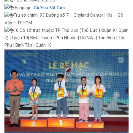
Hotline: 0845.700.135
Fanpage:
Cờ Vua Sài Gòn
Trụ sở chính: 93 Đường số 7 – Cityland Center Hills – Gò
Vấp – TPHCM
16 Cơ sở trực thuộc: TP Thủ Đức (Thủ Đức | Quận 9 | Quận
2) | Quận 10| Bình Thạnh | Phú Nhuận | Gò Vấp | Tân Bình | Tân
Phú | Bình Tân I Quận 10