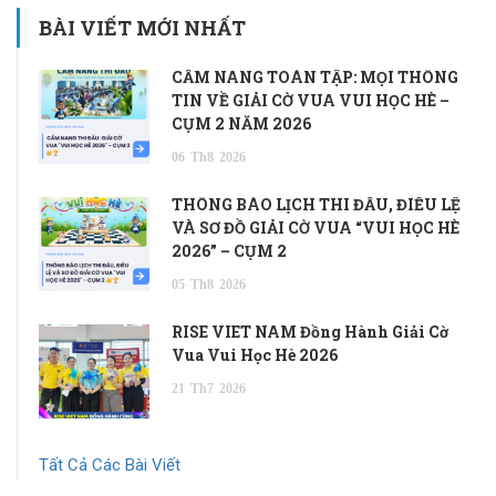
BÀI VIẾT MỚI NHẤT
CẨM NANG TOÀN TẬP: MỌI THÔNG
TIN VỀ GIẢI CỜ VUA VUI HỌC HÈ –
CỤM 2 NĂM 2026
06
Th8
2026
THÔNG BÁO LỊCH THI ĐẤU, ĐIỀU LỆ
VÀ SƠ ĐỒ GIẢI CỜ VUA “VUI HỌC HÈ
2026” – CỤM 2
05
Th8
2026
RISE VIET NAM Đồng Hành Giải Cờ
Vua Vui Học Hè 2026
21
Th7
2026
Tất Cả Các Bài Viết