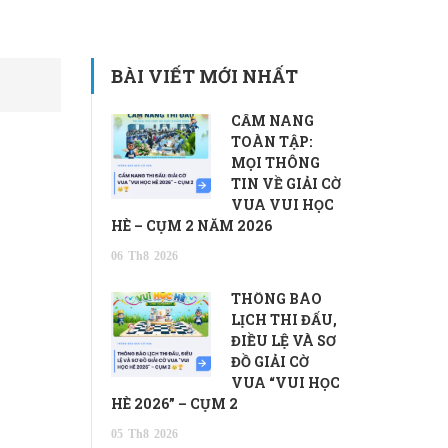
BÀI VIẾT MỚI NHẤT
CẨM NANG
TOÀN TẬP:
MỌI THÔNG
TIN VỀ GIẢI CỜ
VUA VUI HỌC
HÈ – CỤM 2 NĂM 2026
06
Th8
2026
THÔNG BÁO
LỊCH THI ĐẤU,
ĐIỀU LỆ VÀ SƠ
ĐỒ GIẢI CỜ
VUA “VUI HỌC
HÈ 2026” – CỤM 2
05
Th8
2026