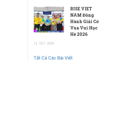
RISE VIET
NAM Đồng
Hành Giải Cờ
Vua Vui Học
Hè 2026
21
Th7
2026
Tất Cả Các Bài Viết