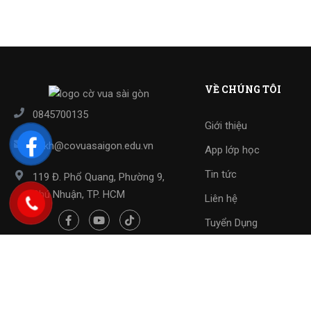
VỀ CHÚNG TÔI
0845700135
Giới thiệu
cskh@covuasaigon.edu.vn
App lớp học
Tin tức
119 Đ. Phổ Quang, Phường 9,
Phú Nhuận, TP. HCM
Liên hệ
Tuyển Dụng
Copyright 2023 ©
Cờ Vua Sài Gòn