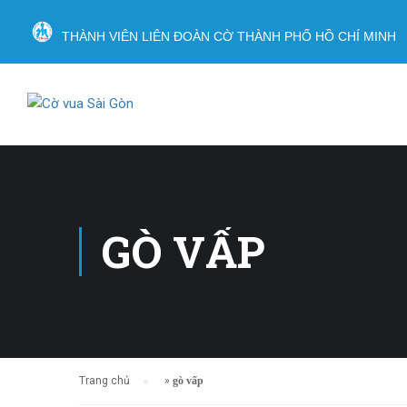
THÀNH VIÊN LIÊN ĐOÀN CỜ THÀNH PHỐ HỒ CHÍ MINH
GÒ VẤP
Trang chủ
»
gò vấp