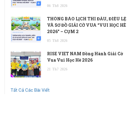
06
Th8
2026
THÔNG BÁO LỊCH THI ĐẤU, ĐIỀU LỆ
VÀ SƠ ĐỒ GIẢI CỜ VUA “VUI HỌC HÈ
2026” – CỤM 2
05
Th8
2026
RISE VIET NAM Đồng Hành Giải Cờ
Vua Vui Học Hè 2026
21
Th7
2026
Tất Cả Các Bài Viết