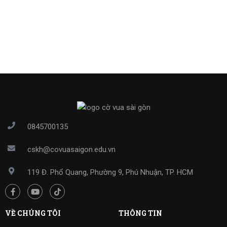
0845700135
cskh@covuasaigon.edu.vn
119 Đ. Phổ Quang, Phường 9, Phú Nhuận, TP. HCM
VỀ CHÚNG TÔI
THÔNG TIN