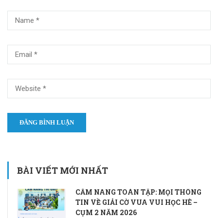
BÀI VIẾT MỚI NHẤT
CẨM NANG TOÀN TẬP: MỌI THÔNG
TIN VỀ GIẢI CỜ VUA VUI HỌC HÈ –
CỤM 2 NĂM 2026