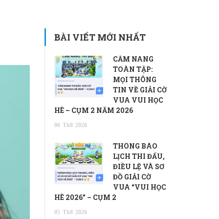
BÀI VIẾT MỚI NHẤT
CẨM NANG
TOÀN TẬP:
MỌI THÔNG
TIN VỀ GIẢI CỜ
VUA VUI HỌC
HÈ – CỤM 2 NĂM 2026
06
Th8
2026
THÔNG BÁO
LỊCH THI ĐẤU,
ĐIỀU LỆ VÀ SƠ
ĐỒ GIẢI CỜ
VUA “VUI HỌC
HÈ 2026” – CỤM 2
05
Th8
2026