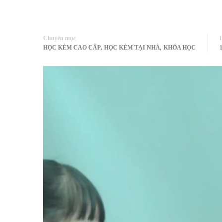
Chuyên mục
,
,
HỌC KÈM CAO CẤP
HỌC KÈM TẠI NHÀ
KHÓA HỌC