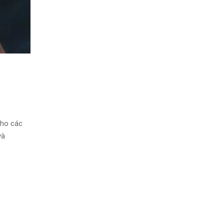
cho các
và