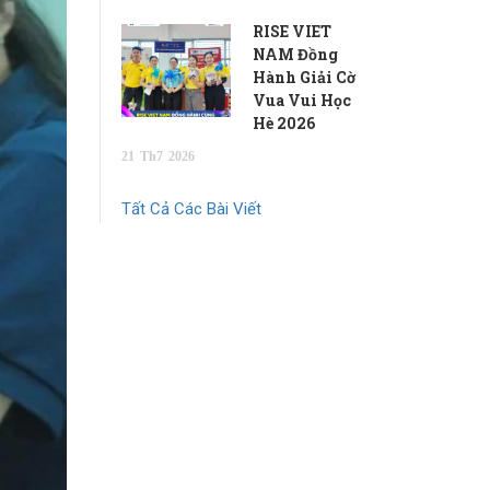
RISE VIET
NAM Đồng
Hành Giải Cờ
Vua Vui Học
Hè 2026
21
Th7
2026
Tất Cả Các Bài Viết