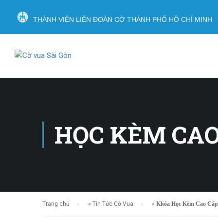
THÀNH VIÊN LIÊN ĐOÀN CỜ THÀNH PHỐ HỒ CHÍ MINH
HỌC KÈM CAO
Trang chủ
»
Tin Tức Cờ Vua
»
Khóa Học Kèm Cao Cấp