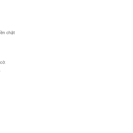
bền chặt
cờ.
a.