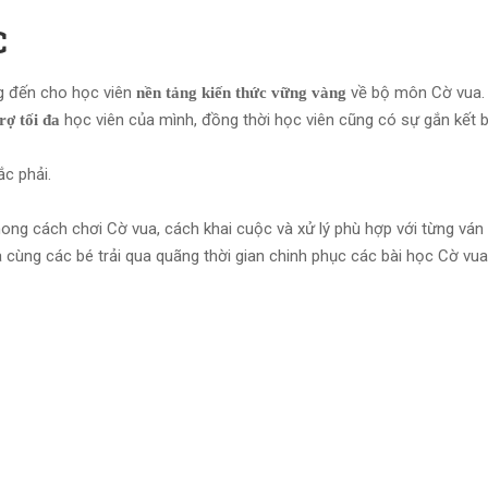
C
g đến cho học viên
về bộ môn Cờ vua.
nền tảng kiến thức vững vàng
học viên của mình, đồng thời học viên cũng có sự gắn kết 
rợ tối đa
c phải.
hong cách chơi Cờ vua, cách khai cuộc và xử lý phù hợp với từng ván 
à
cùng các bé trải qua quãng thời gian chinh phục các bài học Cờ vu