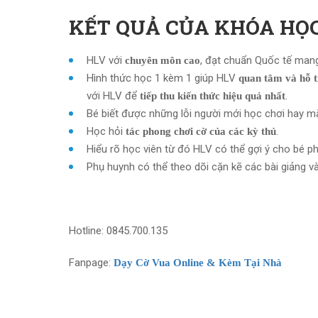
KẾT QUẢ CỦA KHÓA HỌ
HLV với
, đạt chuẩn Quốc tế man
chuyên môn cao
Hình thức học 1 kèm 1 giúp HLV
quan tâm và hỗ t
với HLV để
.
tiếp thu kiến thức hiệu quả nhất
Bé biết được những lỗi người mới học chơi hay mắ
Học hỏi
.
tác phong chơi cờ của các kỳ thủ
Hiểu rõ học viên từ đó HLV có thể gợi ý cho bé p
Phụ huynh có thể theo dõi cặn kẽ các bài giảng v
Hotline: 0845.700.135
Fanpage:
Dạy Cờ Vua Online & Kèm Tại Nhà