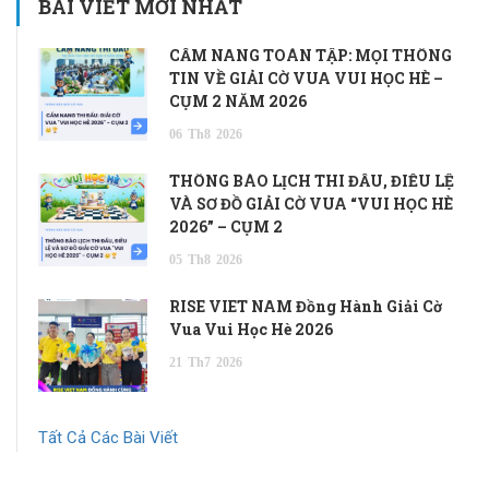
BÀI VIẾT MỚI NHẤT
CẨM NANG TOÀN TẬP: MỌI THÔNG
TIN VỀ GIẢI CỜ VUA VUI HỌC HÈ –
CỤM 2 NĂM 2026
06
Th8
2026
THÔNG BÁO LỊCH THI ĐẤU, ĐIỀU LỆ
VÀ SƠ ĐỒ GIẢI CỜ VUA “VUI HỌC HÈ
2026” – CỤM 2
05
Th8
2026
RISE VIET NAM Đồng Hành Giải Cờ
Vua Vui Học Hè 2026
21
Th7
2026
Tất Cả Các Bài Viết