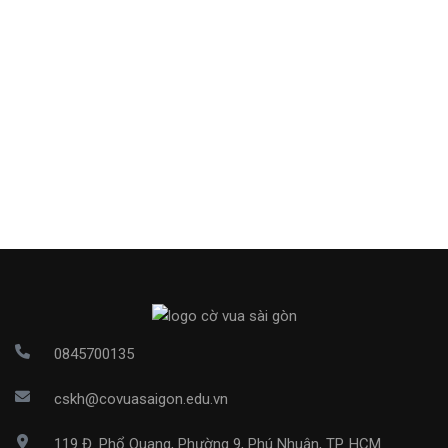
0845700135
cskh@covuasaigon.edu.vn
119 Đ. Phổ Quang, Phường 9, Phú Nhuận, TP. HCM