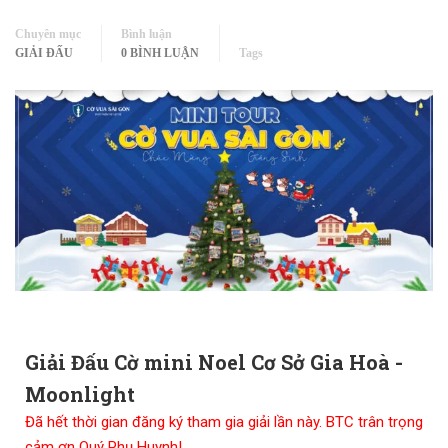
Chuyên mục
Bình luận
GIẢI ĐẤU
0 BÌNH LUẬN
Tags
Giải Đấu Cờ mini Noel Cơ Sở Gia Hoà -
Moonlight
Đã hết thời gian đăng ký tham gia giải lần này. BTC trân trọng
cảm ơn Quý Phụ Huynh!