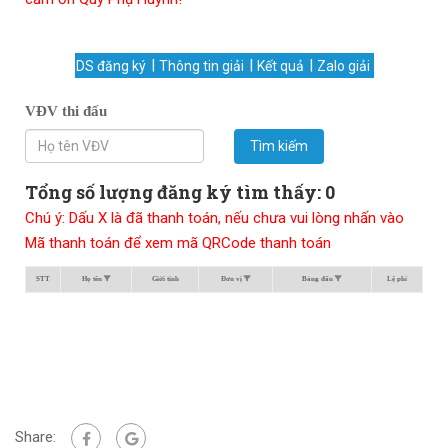
DS đăng ký
Thông tin giải
Kết quả
Zalo giải
VĐV thi đấu
Tìm kiếm
Tổng số lượng đăng ký tìm thấy: 0
Chú ý: Dấu X là đã thanh toán, nếu chưa vui lòng nhấn vào
Mã thanh toán để xem mã QRCode thanh toán
STT
Họ tên
Giới tính
Đơn vị
Bảng đấu
Lệ phí
Share: