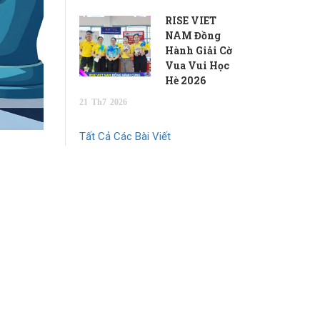
RISE VIET
NAM Đồng
Hành Giải Cờ
Vua Vui Học
Hè 2026
21
Th7
2026
Tất Cả Các Bài Viết