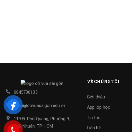
VỀ CHÚNG TÔI
0845700135
Giới thiệu
cskh@covuasaigon.edu.vn
App lớp học
Tin tức
119 Đ. Phổ Quang, Phường 9,
Phú Nhuận, TP. HCM
Liên hệ