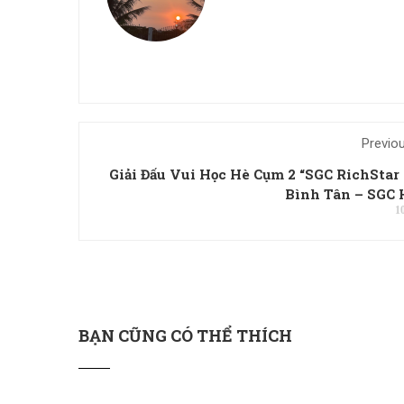
Previo
Giải Đấu Vui Học Hè Cụm 2 “SGC RichStar
Bình Tân – SGC 
1
BẠN CŨNG CÓ THỂ THÍCH