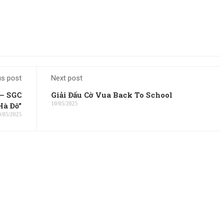
us post
Next post
 – SGC
Giải Đấu Cờ Vua Back To School
10/05/2025
Hà Đô”
0/05/2025