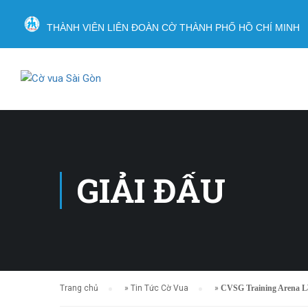
THÀNH VIÊN LIÊN ĐOÀN CỜ THÀNH PHỐ HỒ CHÍ MINH
GIẢI ĐẤU
Trang chủ
»
Tin Tức Cờ Vua
»
CVSG Training Arena L