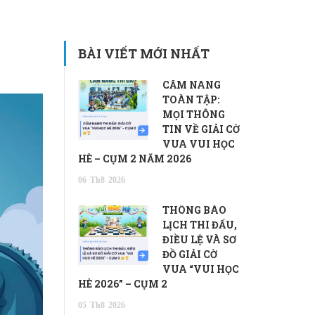
BÀI VIẾT MỚI NHẤT
CẨM NANG
TOÀN TẬP:
MỌI THÔNG
TIN VỀ GIẢI CỜ
VUA VUI HỌC
HÈ – CỤM 2 NĂM 2026
06
Th8
2026
THÔNG BÁO
LỊCH THI ĐẤU,
ĐIỀU LỆ VÀ SƠ
ĐỒ GIẢI CỜ
VUA “VUI HỌC
HÈ 2026” – CỤM 2
05
Th8
2026